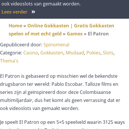
ook videoslots van gemaakt worden.
»
Lees verder
Home
»
Online Gokkasten | Gratis Gokkasten
spelen of met echt geld
»
Games
»
El Patron
Gepubliceerd door:
Spinomenal
Categorie:
Casino
,
Gokkasten
,
Misdaad
,
Pokies
,
Slots
,
Thema's
El Patron is gebaseerd op misschien wel de bekendste
drugsbaron ter wereld: Pablo Escobar. Talloze films en
series zijn al geïnspireerd door deze Colombiaanse
multimiljardair, dus het komt als geen verrassing dat er
ook videoslots van gemaakt worden.
Je speelt El Patron op een 5×5 speelveld waarin 3125 ways