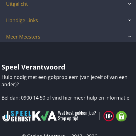
Uitgelicht
Handige Links
Meer Meesters
Speel Verantwoord
Hulp nodig met een gokprobleem (van jezelf of van een
ander)?
Bel dan:
0900 14 50
of vind hier meer
hulp en informatie
.