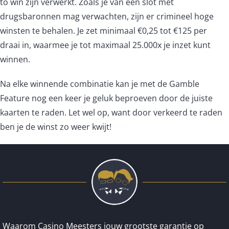
to win zijn verwerkt. Zoals je van een slot met
drugsbaronnen mag verwachten, zijn er crimineel hoge
winsten te behalen. Je zet minimaal €0,25 tot €125 per
draai in, waarmee je tot maximaal 25.000x je inzet kunt
winnen.
Na elke winnende combinatie kan je met de Gamble
Feature nog een keer je geluk beproeven door de juiste
kaarten te raden. Let wel op, want door verkeerd te raden
ben je de winst zo weer kwijt!
Waarom Casino Meesters jouw grootste garantie op