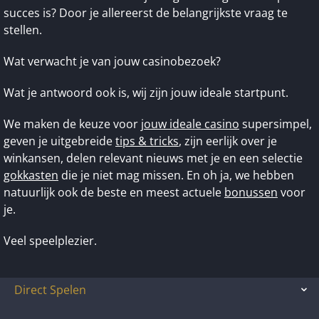
succes is? Door je allereerst de belangrijkste vraag te
stellen.
Wat verwacht je van jouw casinobezoek?
Wat je antwoord ook is, wij zijn jouw ideale startpunt.
We maken de keuze voor
jouw ideale casino
supersimpel,
geven je uitgebreide
tips & tricks
, zijn eerlijk over je
winkansen, delen relevant nieuws met je en een selectie
gokkasten
die je niet mag missen. En oh ja, we hebben
natuurlijk ook de beste en meest actuele
bonussen
voor
je.
Veel speelplezier.
Direct Spelen