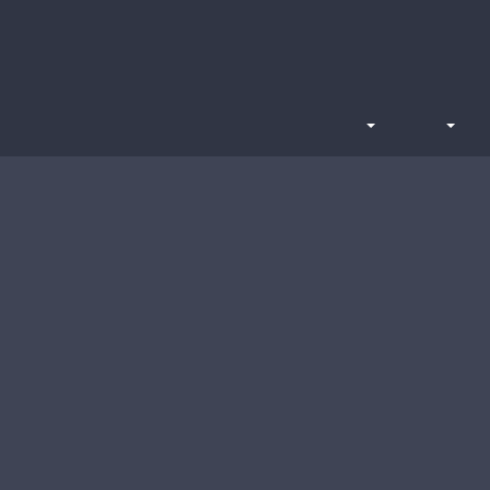
Skip
to
the
content
CASINO’S
BONUS
S