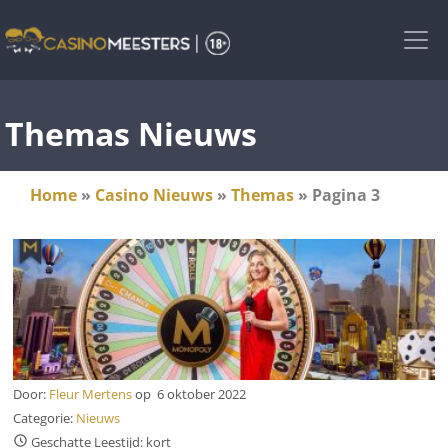
Skip
to
the
content
Themas Nieuws
Home
»
Casino Nieuws
»
Themas
»
Pagina 3
Door:
Fleur Mertens
op
6 oktober 2022
Categorie:
Nieuws
Geschatte Leestijd: kort