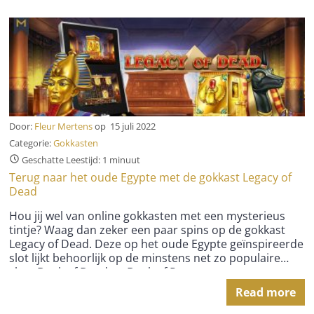
Door:
Fleur Mertens
op
15 juli 2022
Categorie:
Gokkasten
Geschatte Leestijd: 1 minuut
Terug naar het oude Egypte met de gokkast Legacy of
Dead
Hou jij wel van online gokkasten met een mysterieus
tintje? Waag dan zeker een paar spins op de gokkast
Legacy of Dead. Deze op het oude Egypte geïnspireerde
slot lijkt behoorlijk op de minstens net zo populaire
slots Book of Dead en Book of Ra.
Read more