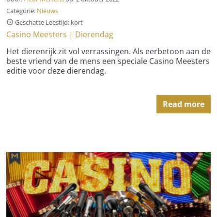
Categorie:
Nieuws
Geschatte Leestijd: kort
Casino Meesters | Dierendag
Het dierenrijk zit vol verrassingen. Als eerbetoon aan de
beste vriend van de mens een speciale Casino Meesters
editie voor deze dierendag.
Read more