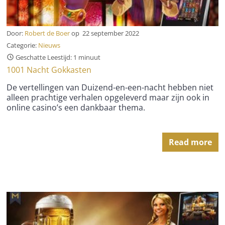
Door:
Robert de Boer
op
22 september 2022
Categorie:
Nieuws
Geschatte Leestijd: 1 minuut
1001 Nacht Gokkasten
De vertellingen van Duizend-en-een-nacht hebben niet
alleen prachtige verhalen opgeleverd maar zijn ook in
online casino’s een dankbaar thema.
Read more