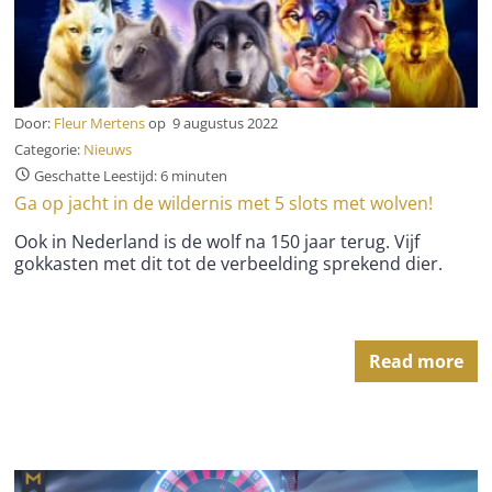
Door:
Fleur Mertens
op
9 augustus 2022
Categorie:
Nieuws
Geschatte Leestijd: 6 minuten
Ga op jacht in de wildernis met 5 slots met wolven!
Ook in Nederland is de wolf na 150 jaar terug. Vijf
gokkasten met dit tot de verbeelding sprekend dier.
Read more