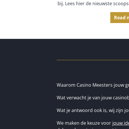
bij. Lees hier de nieuwste scoops
Read 
Waarom Casino Meesters jouw groot
Wat verwacht je van jouw casino
Wat je antwoord ook is, wij zijn j
We maken de keuze voor
jouw id