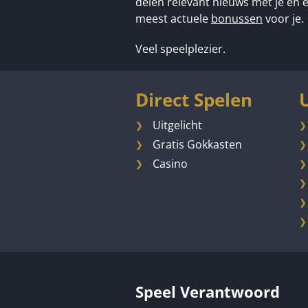
delen relevant nieuws met je en 
meest actuele
bonussen
voor je.
Veel speelplezier.
Direct Spelen
U
Uitgelicht
Gratis Gokkasten
Casino
Speel Verantwoord