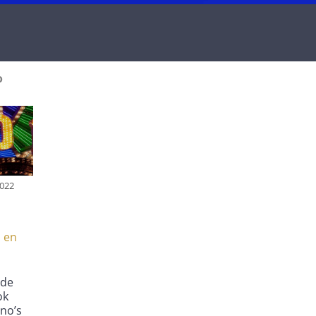
o
2022
 en
 de
ok
no’s