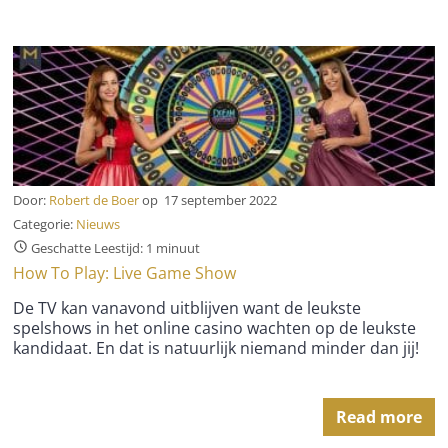
Door:
Robert de Boer
op
17 september 2022
Categorie:
Nieuws
Geschatte Leestijd: 1 minuut
How To Play: Live Game Show
De TV kan vanavond uitblijven want de leukste
spelshows in het online casino wachten op de leukste
kandidaat. En dat is natuurlijk niemand minder dan jij!
Read more