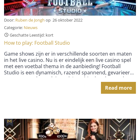
Door:
Ruben de Jongh
op
26 oktober 2022
Categorie:
Nieuws
Geschatte Leestijd: kort
How to play: Football Studio
Game shows zijn er in verschillende soorten en maten
in het live casino. Nu is er eindelijk een live casino spel
met een voetbal thema in de aanbieding! Football
Studio is een dynamisch, razend spannend, gevarieerd
en ontzettend populair spel. Lees hier hoe het werkt, en
hoe je er het meeste uit haalt!
Read more