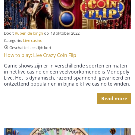
Door:
Ruben de Jongh
op
13 oktober 2022
Categorie:
Live casino
Geschatte Leestijd: kort
How to play: Live Crazy Coin Flip
Game shows zijn er in verschillende soorten en maten
in het live casino en een veelvoorkomende is Monopoly
Live. Het is dynamisch, razend spannend, gevarieerd en
ontzettend populair en in bijna elk live casino te vinden.
Read more