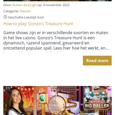
Door:
Ruben de Jongh
op
9 november 2022
Categorie:
Nieuws
Geschatte Leestijd: kort
How to play: Gonzo’s Treasure Hunt
Game shows zijn er in verschillende soorten en maten
in het live casino. Gonzo’s Treasure Hunt is een
dynamisch, razend spannend, gevarieerd en
ontzettend populair spel. Lees hier hoe het werkt, en
hoe je er het meeste uit haalt!
Read more