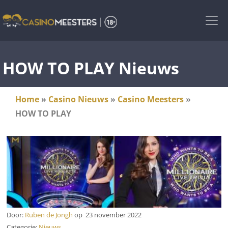
Skip
to
the
content
HOW TO PLAY Nieuws
Home
»
Casino Nieuws
»
Casino Meesters
»
HOW TO PLAY
Door:
Ruben de Jongh
op
23 november 2022
Categorie:
Nieuws