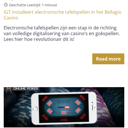
Geschatte Leestijd: 1 minuut
IGT installeert electronische tafelspellen in het Bellagio
Casino
Electronische tafelspellen zijn een stap in de richting
van volledige digitalisering van casino’s en gokspellen.
Lees hier hoe revolutionair dit is!
Read more