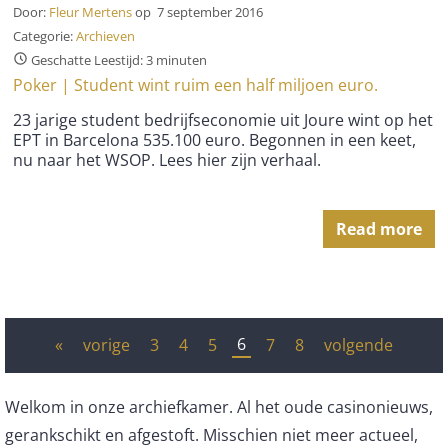
Door:
Fleur Mertens
op
7 september 2016
Categorie:
Archieven
Geschatte Leestijd: 3 minuten
Poker | Student wint ruim een half miljoen euro.
23 jarige student bedrijfseconomie uit Joure wint op het
EPT in Barcelona 535.100 euro. Begonnen in een keet,
nu naar het WSOP. Lees hier zijn verhaal.
Read more
6
«
vorige
3
4
5
7
8
volgende
Welkom in onze archiefkamer. Al het oude casinonieuws,
gerankschikt en afgestoft. Misschien niet meer actueel,