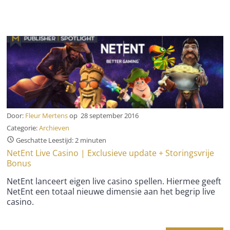
Door:
Fleur Mertens
op
28 september 2016
Categorie:
Archieven
Geschatte Leestijd: 2 minuten
NetEnt Live Casino | Exclusieve update + Storingsvrije
Bonus
NetEnt lanceert eigen live casino spellen. Hiermee geeft
NetEnt een totaal nieuwe dimensie aan het begrip live
casino.