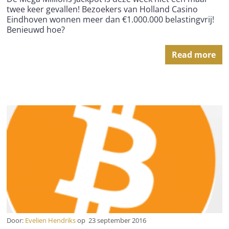
twee keer gevallen! Bezoekers van Holland Casino
Eindhoven wonnen meer dan €1.000.000 belastingvrij!
Benieuwd hoe?
Read more
Door:
Evelien Hendriks
op
23 september 2016