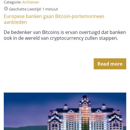
Categorie:
Archieven
Geschatte Leestijd: 1 minuut
Europese banken gaan Bitcoin-portemonnees
aanbieden
De bedenker van Bitcoins is ervan overtuigd dat banken
ook in de wereld van cryptocurrency zullen stappen.
Read more