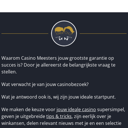
Waarom Casino Meesters jouw grootste garantie op
succes is? Door je allereerst de belangrijkste vraag te
stellen.
Wat verwacht je van jouw casinobezoek?
Wat je antwoord ook is, wij zijn jouw ideale startpunt.
We maken de keuze voor
jouw ideale casino
supersimpel,
geven je uitgebreide
tips & tricks
, zijn eerlijk over je
winkansen, delen relevant nieuws met je en een selectie