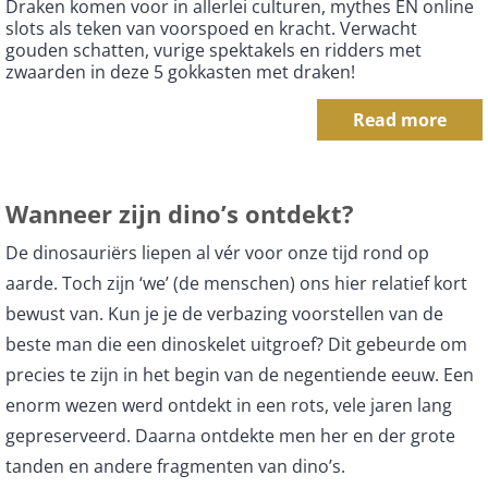
Draken komen voor in allerlei culturen, mythes EN online
slots als teken van voorspoed en kracht. Verwacht
gouden schatten, vurige spektakels en ridders met
zwaarden in deze 5 gokkasten met draken!
Read more
Wanneer zijn dino’s ontdekt?
De dinosauriërs liepen al vér voor onze tijd rond op
aarde. Toch zijn ‘we’ (de menschen) ons hier relatief kort
bewust van. Kun je je de verbazing voorstellen van de
beste man die een dinoskelet uitgroef? Dit gebeurde om
precies te zijn in het begin van de negentiende eeuw. Een
enorm wezen werd ontdekt in een rots, vele jaren lang
gepreserveerd. Daarna ontdekte men her en der grote
tanden en andere fragmenten van dino’s.