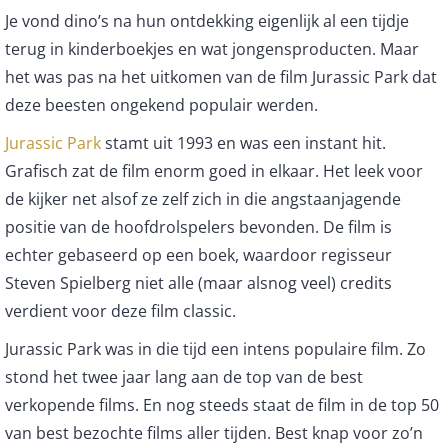
Je vond dino’s na hun ontdekking eigenlijk al een tijdje
terug in kinderboekjes en wat jongensproducten. Maar
het was pas na het uitkomen van de film Jurassic Park dat
deze beesten ongekend populair werden.
Jurassic Park
stamt uit 1993 en was een instant hit.
Grafisch zat de film enorm goed in elkaar. Het leek voor
de kijker net alsof ze zelf zich in die angstaanjagende
positie van de hoofdrolspelers bevonden. De film is
echter gebaseerd op een boek, waardoor regisseur
Steven Spielberg niet alle (maar alsnog veel) credits
verdient voor deze film classic.
Jurassic Park was in die tijd een intens populaire film. Zo
stond het twee jaar lang aan de top van de best
verkopende films. En nog steeds staat de film in de top 50
van best bezochte films aller tijden. Best knap voor zo’n