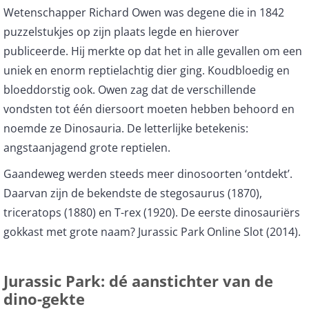
Wetenschapper Richard Owen was degene die in 1842
puzzelstukjes op zijn plaats legde en hierover
publiceerde. Hij merkte op dat het in alle gevallen om een
uniek en enorm reptielachtig dier ging. Koudbloedig en
bloeddorstig ook. Owen zag dat de verschillende
vondsten tot één diersoort moeten hebben behoord en
noemde ze Dinosauria. De letterlijke betekenis:
angstaanjagend grote reptielen.
Gaandeweg werden steeds meer dinosoorten ‘ontdekt’.
Daarvan zijn de bekendste de stegosaurus (1870),
triceratops (1880) en T-rex (1920). De eerste dinosauriërs
gokkast met grote naam? Jurassic Park Online Slot (2014).
Jurassic Park: dé aanstichter van de
dino-gekte