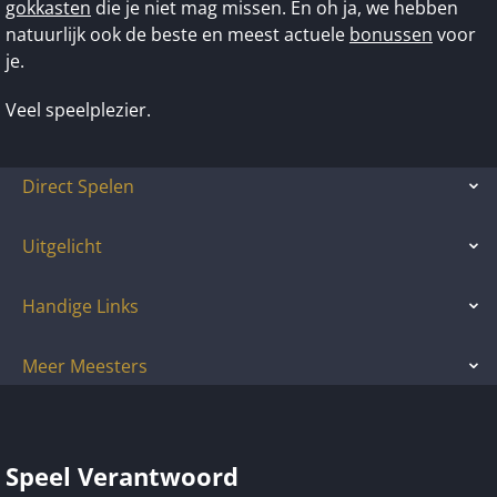
gokkasten
die je niet mag missen. En oh ja, we hebben
natuurlijk ook de beste en meest actuele
bonussen
voor
je.
Veel speelplezier.
Direct Spelen
Uitgelicht
Handige Links
Meer Meesters
Speel Verantwoord