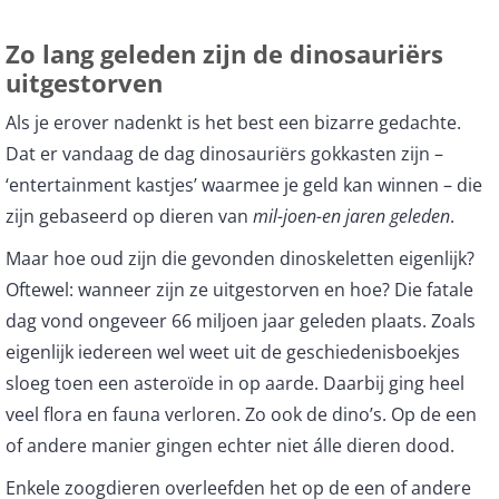
Zo lang geleden zijn de dinosauriërs
uitgestorven
Als je erover nadenkt is het best een bizarre gedachte.
Dat er vandaag de dag dinosauriërs gokkasten zijn –
‘entertainment kastjes’ waarmee je geld kan winnen – die
zijn gebaseerd op dieren van
mil-joen-en jaren geleden
.
Maar hoe oud zijn die gevonden dinoskeletten eigenlijk?
Oftewel: wanneer zijn ze uitgestorven en hoe? Die fatale
dag vond ongeveer 66 miljoen jaar geleden plaats. Zoals
eigenlijk iedereen wel weet uit de geschiedenisboekjes
sloeg toen een asteroïde in op aarde. Daarbij ging heel
veel flora en fauna verloren. Zo ook de dino’s. Op de een
of andere manier gingen echter niet álle dieren dood.
Enkele zoogdieren overleefden het op de een of andere