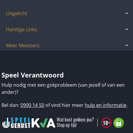
Uitgelicht
Handige Links
Meer Meesters
Speel Verantwoord
Hulp nodig met een gokprobleem (van jezelf of van een
ander)?
Bel dan:
0900 14 50
of vind hier meer
hulp en informatie
.