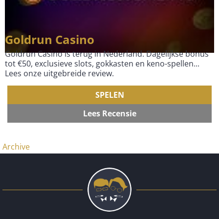
Goldrun Casino
Goldrun Casino is terug in Nederland. Dagelijkse bonus
tot €50, exclusieve slots, gokkasten en keno-spellen...
Lees onze uitgebreide review.
SPELEN
Lees Recensie
Archive