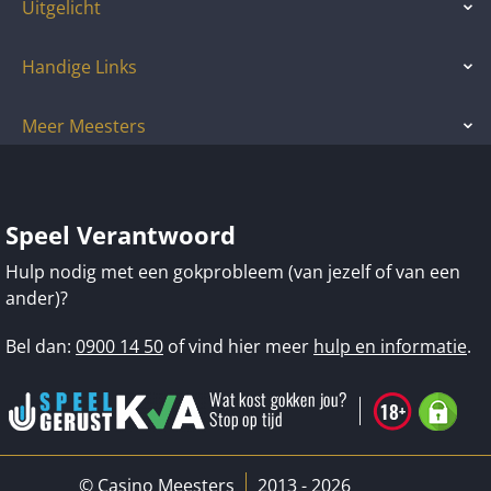
Uitgelicht
Handige Links
Meer Meesters
Speel Verantwoord
Hulp nodig met een gokprobleem (van jezelf of van een
ander)?
Bel dan:
0900 14 50
of vind hier meer
hulp en informatie
.
© Casino Meesters
2013 - 2026