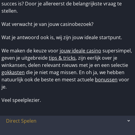
succes is? Door je allereerst de belangrijkste vraag te
stellen.
Wat verwacht je van jouw casinobezoek?
Wat je antwoord ook is, wij zijn jouw ideale startpunt.
We maken de keuze voor
jouw ideale casino
supersimpel,
geven je uitgebreide
tips & tricks
, zijn eerlijk over je
winkansen, delen relevant nieuws met je en een selectie
gokkasten
die je niet mag missen. En oh ja, we hebben
natuurlijk ook de beste en meest actuele
bonussen
voor
je.
Veel speelplezier.
Direct Spelen