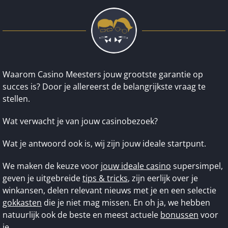
Waarom Casino Meesters jouw grootste garantie op
succes is? Door je allereerst de belangrijkste vraag te
stellen.
Wat verwacht je van jouw casinobezoek?
Wat je antwoord ook is, wij zijn jouw ideale startpunt.
We maken de keuze voor
jouw ideale casino
supersimpel,
geven je uitgebreide
tips & tricks
, zijn eerlijk over je
winkansen, delen relevant nieuws met je en een selectie
gokkasten
die je niet mag missen. En oh ja, we hebben
natuurlijk ook de beste en meest actuele
bonussen
voor
je.