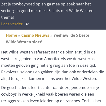
Zet je cowboyhoed op en ga mee op zoek naar het
verborgen goud met deze 5 slots met Wilde Westen
thema!
»
Lees verder
Home
»
Casino Nieuws
»
Yeehaw, de 5 beste
Wilde Westen slots!
Het Wilde Westen refereert naar de pionierstijd in de
westelijke gebieden van Amerika. Als we de westerns
moeten geloven ging het erg ruig aan toe in deze tijd.
Revolvers, saloons en gokken zijn dan ook onderdelen die
altijd terug ziet komen in films over het Wilde Westen.
De geschiedenis leert echter dat de zogenoemde ruige
cowboys in werkelijkheid vaak boeren waren die een
teruggetrokken leven leidden op de ranches. Toch is het