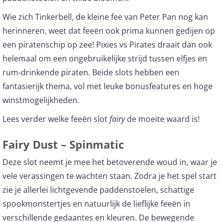
Wie zich Tinkerbell, de kleine fee van Peter Pan nog kan
herinneren, weet dat feeën ook prima kunnen gedijen op
een piratenschip op zee! Pixies vs Pirates draait dan ook
helemaal om een ongebruikelijke strijd tussen elfjes en
rum-drinkende piraten. Beide slots hebben een
fantasierijk thema, vol met leuke bonusfeatures en hoge
winstmogelijkheden.
Lees verder welke feeën slot
fairy
de moeite waard is!
Fairy Dust – Spinmatic
Deze slot neemt je mee het betoverende woud in, waar je
vele verassingen te wachten staan. Zodra je het spel start
zie je allerlei lichtgevende paddenstoelen, schattige
spookmonstertjes en natuurlijk de lieflijke feeën in
verschillende gedaantes en kleuren. De bewegende