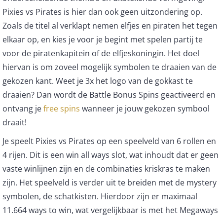
Pixies vs Pirates is hier dan ook geen uitzondering op.
Zoals de titel al verklapt nemen elfjes en piraten het tegen
elkaar op, en kies je voor je begint met spelen partij te
voor de piratenkapitein of de elfjeskoningin. Het doel
hiervan is om zoveel mogelijk symbolen te draaien van de
gekozen kant. Weet je 3x het logo van de gokkast te
draaien? Dan wordt de Battle Bonus Spins geactiveerd en
ontvang je
free spins
wanneer je jouw gekozen symbool
draait!
Je speelt Pixies vs Pirates op een speelveld van 6 rollen en
4 rijen. Dit is een win all ways slot, wat inhoudt dat er geen
vaste winlijnen zijn en de combinaties kriskras te maken
zijn. Het speelveld is verder uit te breiden met de mystery
symbolen, de schatkisten. Hierdoor zijn er maximaal
11.664 ways to win, wat vergelijkbaar is met het Megaways