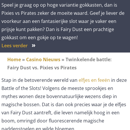
Speel je graag op op hoge variantie gokkasten, dan is
Pixies vs Pirates zeker de moeite waard. Geef je liever de
voorkeur aan een fantasierijke slot waar je vaker een
prijsje kunt pakken? Dan is Fairy Dust een prachtige
gokkast om een gokje op te wagen!
»
Lees verder
Home
»
Casino Nieuws
»
Twinkelende battle:
Fairy Dust vs. Pixies vs Pirates
Stap in de betoverende wereld van
elfjes en feeën
in deze
Battle of the Slots! Volgens de meeste sprookjes en
mythes wonen deze bovennatuurlijke wezens diep in
magische bossen. Dat is dan ook precies waar je de elfjes
van Fairy Dust aantreft, die leven namelijk hoog in een
boom, omringd door fluorescerende magische
paddenstoelen en wilde bloemen.