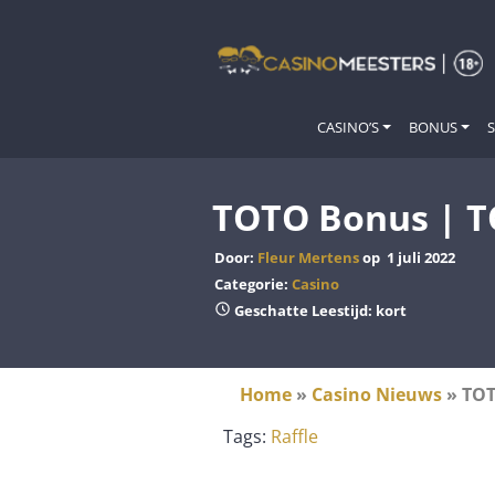
Skip
to
the
content
CASINO’S
BONUS
TOTO Bonus | T
Door:
Fleur Mertens
op
1 juli 2022
Categorie:
Casino
Geschatte Leestijd: kort
Home
»
Casino Nieuws
»
TOT
Tags:
Raffle