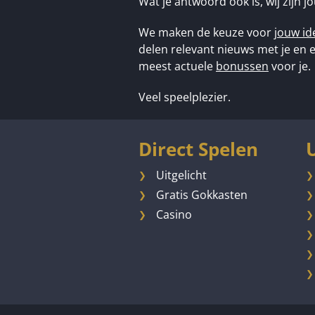
Wat je antwoord ook is, wij zijn j
We maken de keuze voor
jouw id
delen relevant nieuws met je en 
meest actuele
bonussen
voor je.
Veel speelplezier.
Direct Spelen
U
Uitgelicht
Gratis Gokkasten
Casino