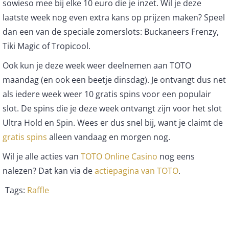
sowieso mee bij elke 10 euro die je inzet. Wil je deze
laatste week nog even extra kans op prijzen maken? Speel
dan een van de speciale zomerslots: Buckaneers Frenzy,
Tiki Magic of Tropicool.
Ook kun je deze week weer deelnemen aan TOTO
maandag (en ook een beetje dinsdag). Je ontvangt dus net
als iedere week weer 10 gratis spins voor een populair
slot. De spins die je deze week ontvangt zijn voor het slot
Ultra Hold en Spin. Wees er dus snel bij, want je claimt de
gratis spins
alleen vandaag en morgen nog.
Wil je alle acties van
TOTO Online Casino
nog eens
nalezen? Dat kan via de
actiepagina van TOTO
.
Tags:
Raffle