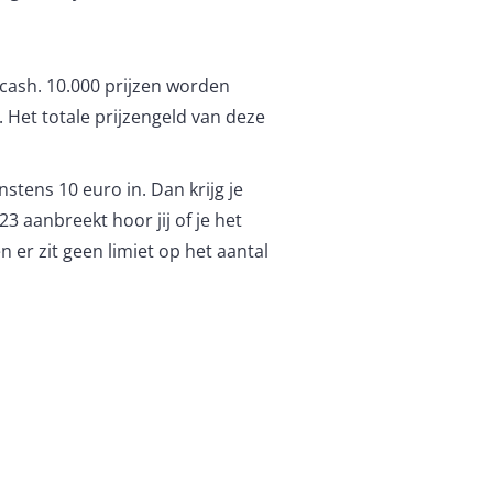
cash. 10.000 prijzen worden
 Het totale prijzengeld van deze
stens 10 euro in. Dan krijg je
3 aanbreekt hoor jij of je het
n er zit geen limiet op het aantal