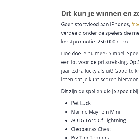
Dit kun je winnen en z
Geen stortvloed aan iPhones,
fre
verdeeld onder de spelers die mee
kerstpromotie: 250.000 euro.
Hoe doe je nu mee? Simpel. Spee
een lot voor de prijstrekking. Op 
jaar extra lucky afsluit! Good to 
loten dat je kunt scoren hiervoor
Dit zijn de spellen die je speelt b
Pet Luck
Marine Mayhem Mini
AOTG Lord Of Lightning
Cleopatras Chest
Big Top Tombola