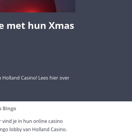
ee met hun Xmas
 Holland Casino! Lees hier over
s Bingo
 vind je in hun online casino
bingo lobby van Holland Casino.