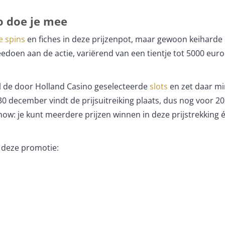
o doe je mee
e spins
en fiches in deze prijzenpot, maar gewoon keiharde 
doen aan de actie, variërend van een tientje tot 5000 euro.
l de door Holland Casino geselecteerde
slots
en zet daar min
30 december vindt de prijsuitreiking plaats, dus nog voor 202
know: je kunt meerdere prijzen winnen in deze prijstrekking é
.
ij deze promotie: