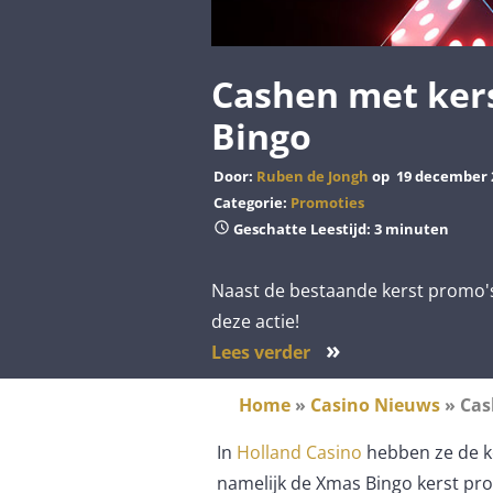
Cashen met ker
Bingo
Door:
Ruben de Jongh
op
19 december 
Categorie:
Promoties
Geschatte Leestijd: 3 minuten
Naast de bestaande kerst promo's
deze actie!
»
Lees verder
Home
»
Casino Nieuws
»
Cas
In
Holland Casino
hebben ze de ker
namelijk de Xmas Bingo kerst pro