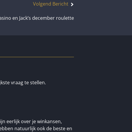
Volgend Bericht
Casino en Jack’s december roulette
ste vraag te stellen.
zijn eerlijk over je winkansen,
hebben natuurlijk ook de beste en