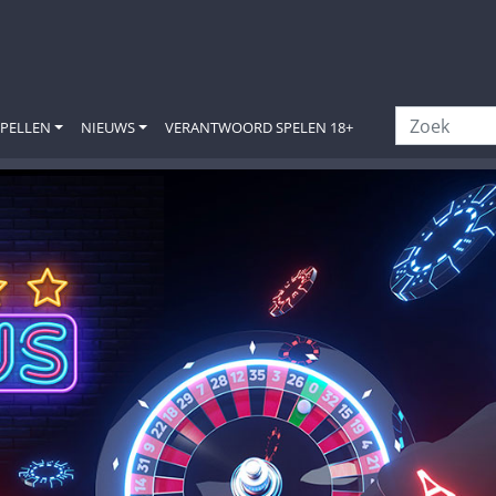
SPELLEN
NIEUWS
VERANTWOORD SPELEN 18+