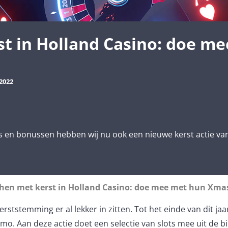
st in Holland Casino: doe m
2022
 en bonussen hebben wij nu ook een nieuwe kerst actie van
hen met kerst in Holland Casino: doe mee met hun Xma
ststemming er al lekker in zitten. Tot het einde van dit jaar
mo. Aan deze actie doet een selectie van slots mee uit de 