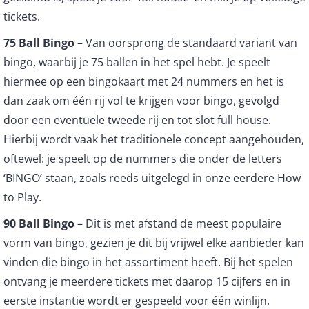
tickets.
75 Ball Bingo
– Van oorsprong de standaard variant van
bingo, waarbij je 75 ballen in het spel hebt. Je speelt
hiermee op een bingokaart met 24 nummers en het is
dan zaak om één rij vol te krijgen voor bingo, gevolgd
door een eventuele tweede rij en tot slot full house.
Hierbij wordt vaak het traditionele concept aangehouden,
oftewel: je speelt op de nummers die onder de letters
‘BINGO’ staan, zoals reeds uitgelegd in onze eerdere How
to Play.
90 Ball Bingo
– Dit is met afstand de meest populaire
vorm van bingo, gezien je dit bij vrijwel elke aanbieder kan
vinden die bingo in het assortiment heeft. Bij het spelen
ontvang je meerdere tickets met daarop 15 cijfers en in
eerste instantie wordt er gespeeld voor één winlijn.