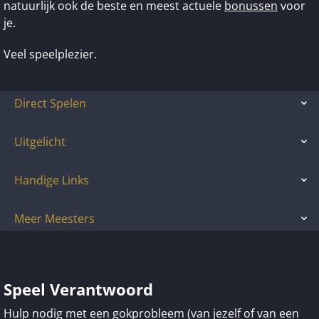
natuurlijk ook de beste en meest actuele
bonussen
voor
je.
Veel speelplezier.
Direct Spelen
Uitgelicht
Handige Links
Meer Meesters
Speel Verantwoord
Hulp nodig met een gokprobleem (van jezelf of van een