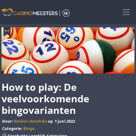
Skip
to
the
content
How to play: De
veelvoorkomende
bingovarianten
Door:
Evelien Hendriks
op
1 juni 2022
Categorie:
Bingo
Geschatte Leestijd: 4 minuten