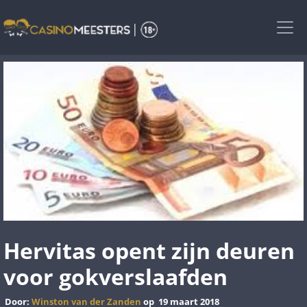
Skip
to
the
content
Hervitas opent zijn deuren
voor gokverslaafden
Door:
Winston van der Zanden
op
19 maart 2018