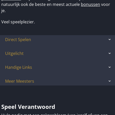
natuurlijk ook de beste en meest actuele
bonussen
voor
je.
Veel speelplezier.
Direct Spelen
Uitgelicht
Handige Links
Meer Meesters
Speel Verantwoord