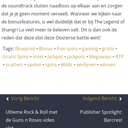
de soundtrack sluiten naadloos op elkaar aan en zorgen
dat je je geen moment verveelt. Wanneer we kijken naar
de bonusfeatures, is wel duidelijk dat er bij The Legend of
Shangri La veel meer te beleven valt. Dit is dan ook de
reden dat deze slot deze Oosterse battle wint!
Tags:
Blueprint
•
Bonus
•
free spins
•
gaming
•
gratis
•
Gratis Spins
•
inzet
•
Jackpot
•
jackpots
•
Megaways
•
RTP
•
scatters
•
spelen
•
spins
•
Wilds
•
winlijnen
•
winnen
Bericht
Vorig Bericht
Volgend Bericht
navigatie
Ultieme Rock & Roll met
Publisher Spotlight:
de Guns n Roses video
Barcrest