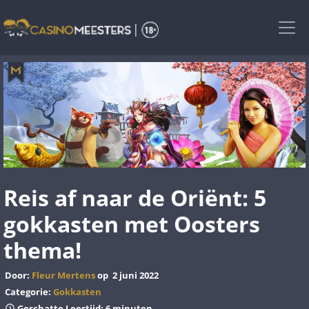
Skip
to
the
content
Reis af naar de Oriënt: 5
gokkasten met Oosters
thema!
Door:
Fleur Mertens
op
2 juni 2022
Categorie:
Gokkasten
Geschatte Leestijd: 6 minuten