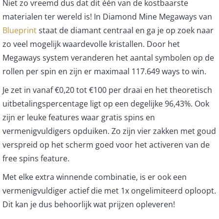
Niet zo vreemd dus dat dit één van de kostbaarste
materialen ter wereld is! In Diamond Mine Megaways van
Blueprint
staat de diamant centraal en ga je op zoek naar
zo veel mogelijk waardevolle kristallen. Door het
Megaways system veranderen het aantal symbolen op de
rollen per spin en zijn er maximaal 117.649 ways to win.
Je zet in vanaf €0,20 tot €100 per draai en het theoretisch
uitbetalingspercentage ligt op een degelijke 96,43%. Ook
zijn er leuke features waar gratis spins en
vermenigvuldigers opduiken. Zo zijn vier zakken met goud
verspreid op het scherm goed voor het activeren van de
free spins feature.
Met elke extra winnende combinatie, is er ook een
vermenigvuldiger actief die met 1x ongelimiteerd oploopt.
Dit kan je dus behoorlijk wat prijzen opleveren!