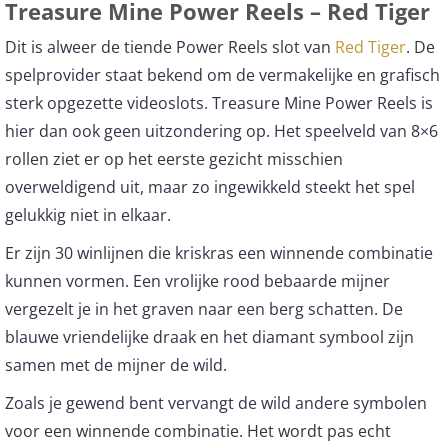
Treasure Mine Power Reels – Red Tiger
Dit is alweer de tiende Power Reels slot van
Red Tiger
. De
spelprovider staat bekend om de vermakelijke en grafisch
sterk opgezette videoslots. Treasure Mine Power Reels is
hier dan ook geen uitzondering op. Het speelveld van 8×6
rollen ziet er op het eerste gezicht misschien
overweldigend uit, maar zo ingewikkeld steekt het spel
gelukkig niet in elkaar.
Er zijn 30 winlijnen die kriskras een winnende combinatie
kunnen vormen. Een vrolijke rood bebaarde mijner
vergezelt je in het graven naar een berg schatten. De
blauwe vriendelijke draak en het diamant symbool zijn
samen met de mijner de wild.
Zoals je gewend bent vervangt de wild andere symbolen
voor een winnende combinatie. Het wordt pas echt