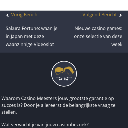
Bericht
Vorig Bericht
Volgend Bericht
navigatie
Sakura Fortune: waan je
Nieuwe casino games:
in Japan met deze
onze selectie van deze
waanzinnige Videoslot
week
Waarom Casino Meesters jouw grootste garantie op
succes is? Door je allereerst de belangrijkste vraag te
stellen.
Wat verwacht je van jouw casinobezoek?