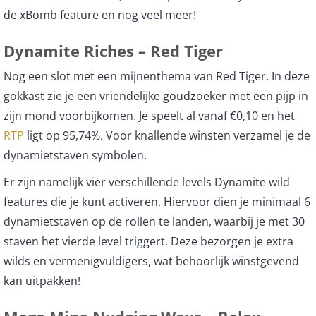
de xBomb feature en nog veel meer!
Dynamite Riches – Red Tiger
Nog een slot met een mijnenthema van Red Tiger. In deze
gokkast zie je een vriendelijke goudzoeker met een pijp in
zijn mond voorbijkomen. Je speelt al vanaf €0,10 en het
RTP
ligt op 95,74%. Voor knallende winsten verzamel je de
dynamietstaven symbolen.
Er zijn namelijk vier verschillende levels Dynamite wild
features die je kunt activeren. Hiervoor dien je minimaal 6
dynamietstaven op de rollen te landen, waarbij je met 30
staven het vierde level triggert. Deze bezorgen je extra
wilds en vermenigvuldigers, wat behoorlijk winstgevend
kan uitpakken!