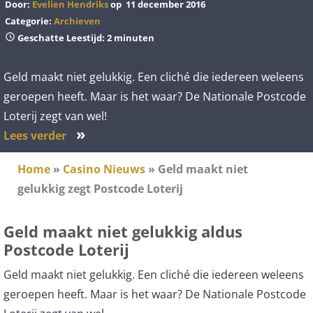
Door:
Evelien Hendriks
op
11 december 2016
Categorie:
Archieven
Geschatte Leestijd: 2 minuten
Geld maakt niet gelukkig. Een cliché die iedereen weleens
geroepen heeft. Maar is het waar? De Nationale Postcode
Loterij zegt van wel!
»
Lees verder
Home
»
Casino Nieuws
»
Geld maakt niet
gelukkig zegt Postcode Loterij
Geld maakt niet gelukkig aldus
Postcode Loterij
Geld maakt niet gelukkig. Een cliché die iedereen weleens
geroepen heeft. Maar is het waar? De Nationale Postcode